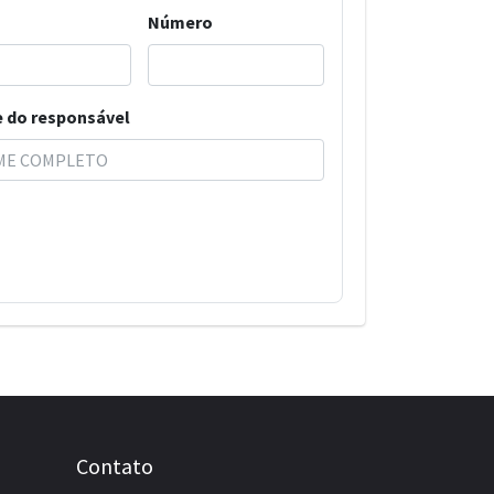
Número
 do responsável
Contato